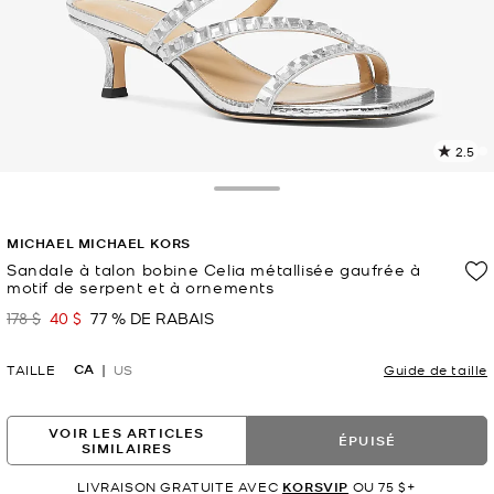
2.5
L
l
2
Toggle Drawer
c
L
MICHAEL MICHAEL KORS
v
l
Sandale à talon bobine Celia métallisée gaufrée à
motif de serpent et à ornements
p
178 $
40 $
77 % DE RABAIS
était
maintenant
CA
TAILLE
US
Guide de taille
VOIR LES ARTICLES
ÉPUISÉ
SIMILAIRES
LIVRAISON GRATUITE AVEC
KORSVIP
OU 75 $+