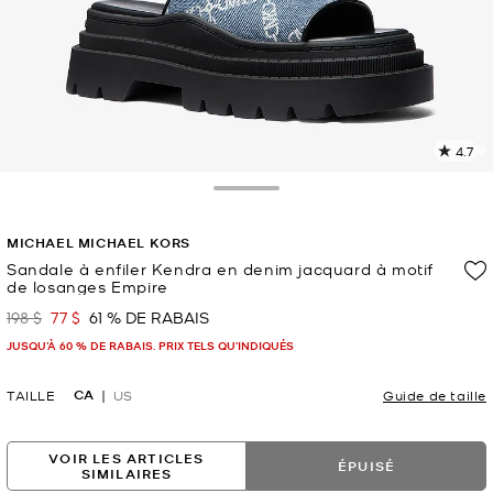
4.7
L
l
6
Toggle Drawer
c
L
MICHAEL MICHAEL KORS
v
l
Sandale à enfiler Kendra en denim jacquard à motif
de losanges Empire
p
198 $
77 $
61 % DE RABAIS
était
maintenant
JUSQU’À 60 % DE RABAIS. PRIX TELS QU'INDIQUÉS
CA
TAILLE
US
Guide de taille
VOIR LES ARTICLES
ÉPUISÉ
SIMILAIRES