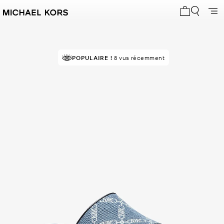
Mon panier 
POPULAIRE !
8 vus récemment