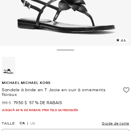
4.6
L
l
9
Toggle Drawer
c
L
v
l
sélectionné(s)
p
MICHAEL MICHAEL KORS
Sandale à bride en T Jacie en cuir à ornements
floraux
188 $
79.50 $
57 % DE RABAIS
était
maintenant
JUSQU’À 60 % DE RABAIS. PRIX TELS QU'INDIQUÉS
CA
TAILLE
US
Guide de taille