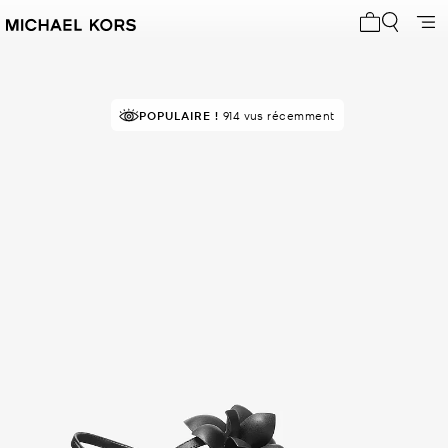
Mon panier 
POPULAIRE !
EN DEMANDE !
914 vus récemment
44 vendus