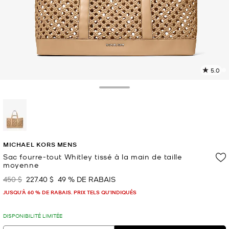
5.0
L
l
2
Toggle Drawer
c
L
v
l
sélectionné(s)
p
MICHAEL KORS MENS
Sac fourre-tout Whitley tissé à la main de taille
moyenne
450 $
227.40 $
49 % DE RABAIS
était
maintenant
JUSQU’À 60 % DE RABAIS. PRIX TELS QU'INDIQUÉS
DISPONIBILITÉ LIMITÉE