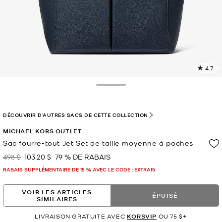
4.7
L
l
2
Toggle Drawer
c
L
v
DÉCOUVRIR D'AUTRES SACS DE CETTE COLLECTION
l
MICHAEL KORS OUTLET
p
Sac fourre-tout Jet Set de taille moyenne à poches
498 $
103.20 $
79 % DE RABAIS
était
maintenant
RABAIS SUPPLÉMENTAIRE DE 15 % AVEC LE CODE : EXTRA15
VOIR LES ARTICLES
ÉPUISÉ
SIMILAIRES
LIVRAISON GRATUITE AVEC
KORSVIP
OU 75 $+