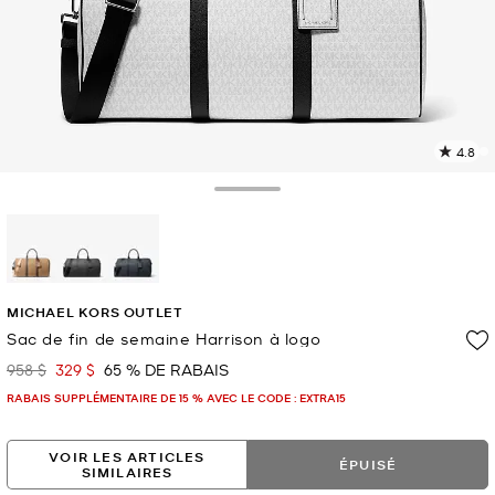
4.8
L
l
1
Toggle Drawer
c
L
v
l
sélectionné(s)
p
MICHAEL KORS OUTLET
Sac de fin de semaine Harrison à logo
958 $
329 $
65 % DE RABAIS
était
maintenant
RABAIS SUPPLÉMENTAIRE DE 15 % AVEC LE CODE : EXTRA15
VOIR LES ARTICLES
ÉPUISÉ
SIMILAIRES