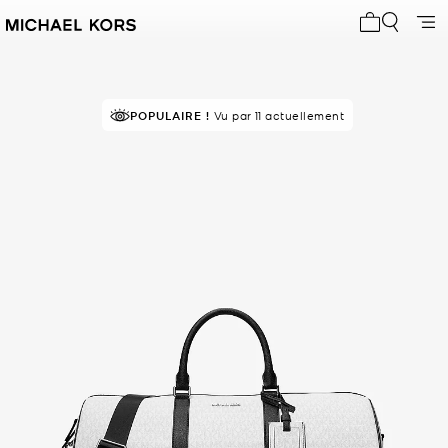
Mon panier 
RECOMMANDÉ
POPULAIRE !
Vu par 11 actuellement
par 91% des acheteurs