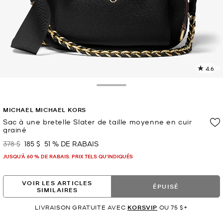
4.6
L
l
1
Toggle Drawer
c
L
MICHAEL MICHAEL KORS
v
l
Sac à une bretelle Slater de taille moyenne en cuir
grainé
p
378 $
185 $
51 % DE RABAIS
était
maintenant
JUSQU’À 60 % DE RABAIS. PRIX TELS QU'INDIQUÉS
VOIR LES ARTICLES
ÉPUISÉ
SIMILAIRES
LIVRAISON GRATUITE AVEC
KORSVIP
OU 75 $+