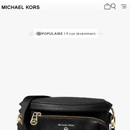
Mon panier 
RECOMMANDÉ
POPULAIRE !
par 90% des acheteurs
9 vus récemment