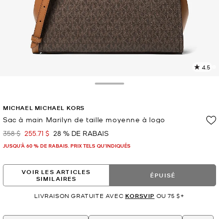
4.5
L
l
1
Toggle Drawer
c
L
MICHAEL MICHAEL KORS
v
l
Sac à main Marilyn de taille moyenne à logo
p
358 $
255.71 $
28 % DE RABAIS
était
maintenant
JUSQU’À 60 % DE RABAIS. PRIX TELS QU'INDIQUÉS
VOIR LES ARTICLES
ÉPUISÉ
SIMILAIRES
LIVRAISON GRATUITE AVEC
KORSVIP
OU 75 $+