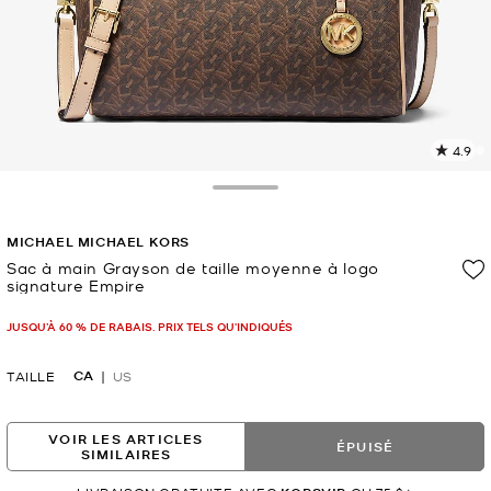
4.9
L
l
5
Toggle Drawer
c
L
MICHAEL MICHAEL KORS
v
l
Sac à main Grayson de taille moyenne à logo
signature Empire
p
maintenant
JUSQU’À 60 % DE RABAIS. PRIX TELS QU'INDIQUÉS
CA
TAILLE
US
VOIR LES ARTICLES
ÉPUISÉ
SIMILAIRES