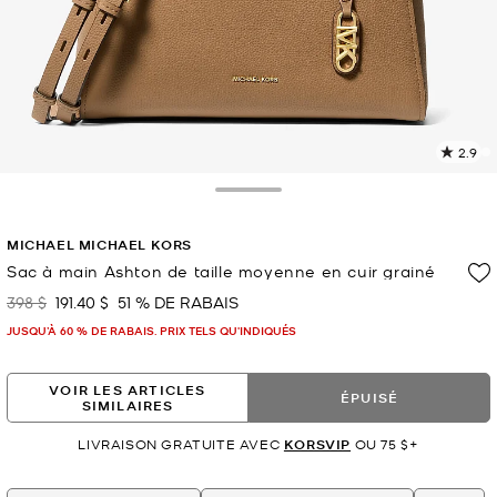
2.9
L
l
7
Toggle Drawer
c
L
MICHAEL MICHAEL KORS
v
l
Sac à main Ashton de taille moyenne en cuir grainé
p
398 $
191.40 $
51 % DE RABAIS
était
maintenant
JUSQU’À 60 % DE RABAIS. PRIX TELS QU'INDIQUÉS
VOIR LES ARTICLES
ÉPUISÉ
SIMILAIRES
LIVRAISON GRATUITE AVEC
KORSVIP
OU 75 $+