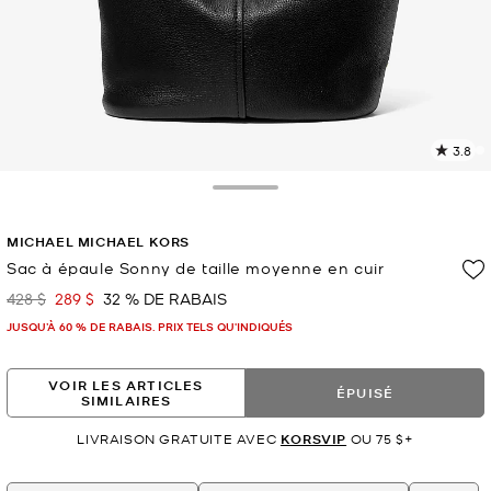
3.8
L
l
1
Toggle Drawer
c
L
MICHAEL MICHAEL KORS
v
l
Sac à épaule Sonny de taille moyenne en cuir
p
428 $
289 $
32 % DE RABAIS
était
maintenant
JUSQU’À 60 % DE RABAIS. PRIX TELS QU'INDIQUÉS
VOIR LES ARTICLES
ÉPUISÉ
SIMILAIRES
LIVRAISON GRATUITE AVEC
KORSVIP
OU 75 $+