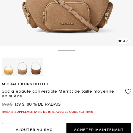
4.7
L
l
6
Toggle Drawer
c
L
v
l
sélectionné(s)
p
MICHAEL KORS OUTLET
Sac à épaule convertible Merritt de taille moyenne
en suède
698 $
139 $
80 % DE RABAIS
était
maintenant
RABAIS SUPPLÉMENTAIRE DE 15 % AVEC LE CODE : EXTRA15
AJOUTER AU SAC
ACHETER MAINTENANT