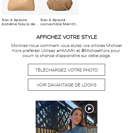
Sac à épaule
Sac à épaule
bohème Nayla de
convertible Merritt
taille moyenne en
de taille moyenne
suède
en suède
AFFICHEZ VOTRE STYLE
Montrez-nous comment vous stylez vos articles Michael 
Kors préférés! Utilisez #InMyMK et @MichaelKors pour 
courir la chance d'apparaître sur cette page.
TÉLÉCHARGEZ VOTRE PHOTO
VOIR DAVANTAGE DE LOOKS
Carrousel média
Carrousel avec photos de produits. Utilisez les boutons précédent e