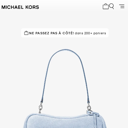
Mon panier 
NE PASSEZ PAS À CÔTÉ!
EN VOGUE!
128 vendus
dans 200+ paniers