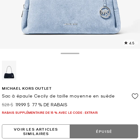
4.5
L
l
1
Toggle Drawer
c
L
v
l
sélectionné(s)
p
MICHAEL KORS OUTLET
Sac à épaule Cecily de taille moyenne en suède
528 $
119.99 $
77 % DE RABAIS
était
maintenant
RABAIS SUPPLÉMENTAIRE DE 15 % AVEC LE CODE : EXTRA15
VOIR LES ARTICLES
ÉPUISÉ
SIMILAIRES