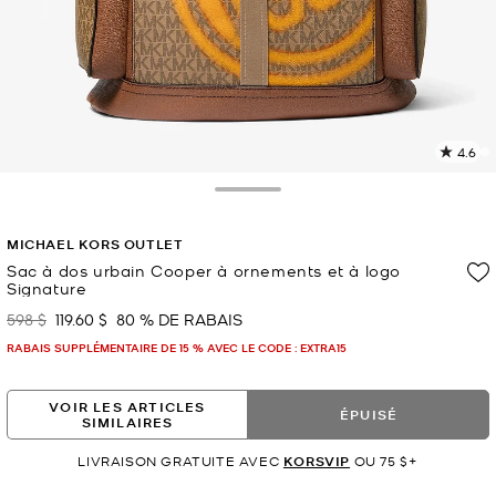
4.6
L
l
3
Toggle Drawer
c
L
MICHAEL KORS OUTLET
v
l
Sac à dos urbain Cooper à ornements et à logo
Signature
p
598 $
119.60 $
80 % DE RABAIS
était
maintenant
RABAIS SUPPLÉMENTAIRE DE 15 % AVEC LE CODE : EXTRA15
VOIR LES ARTICLES
ÉPUISÉ
SIMILAIRES
LIVRAISON GRATUITE AVEC
KORSVIP
OU 75 $+