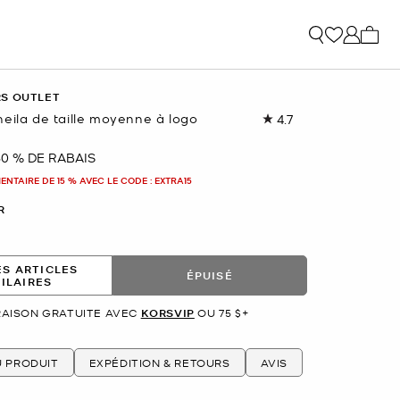
Mon p
RS OUTLET
eila de taille moyenne à logo
4.7
Lire
les
802
80 % DE RABAIS
nant
commentaires.
Lien
NTAIRE DE 15 % AVEC LE CODE : EXTRA15
vers
la
R
même
page.
ES ARTICLES
ÉPUISÉ
MILAIRES
RAISON GRATUITE AVEC
KORSVIP
OU 75 $+
U PRODUIT
EXPÉDITION & RETOURS
AVIS