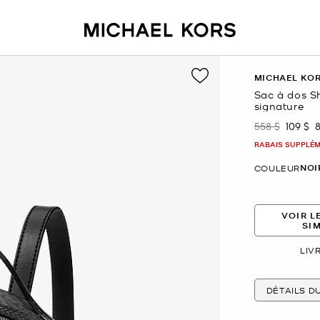
MICHAEL KO
Sac à dos Sh
signature
558 $
109 $
était
mainte
RABAIS SUPPLÉME
NOI
COULEUR
VOIR L
SI
LIV
DÉTAILS D