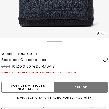
4.7
L
l
2
Toggle Drawer
c
L
MICHAEL KORS OUTLET
v
l
Sac à dos Cooper à logo
p
548 $
109.60 $
80 % DE RABAIS
était
maintenant
RABAIS SUPPLÉMENTAIRE DE 15 % AVEC LE CODE : EXTRA15
VOIR LES ARTICLES
ÉPUISÉ
SIMILAIRES
LIVRAISON GRATUITE AVEC
KORSVIP
OU 75 $+