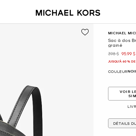
MICHAEL MIC
Sac à dos B
grainé
398 $
95.99 $
était
mainte
JUSQU’À 60 % DE
NOI
COULEUR
VOIR L
SI
LIV
DÉTAILS D