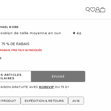
Mon p
HAEL KORS
rooklyn de taille moyenne en cuir
4.6
Lire
les
179
75 % DE RABAIS
nant
commentaires.
Lien
 RABAIS. PRIX TELS QU'INDIQUÉS
vers
la
R
même
page.
ES ARTICLES
ÉPUISÉ
MILAIRES
RAISON GRATUITE AVEC
KORSVIP
OU 75 $+
U PRODUIT
EXPÉDITION & RETOURS
AVIS