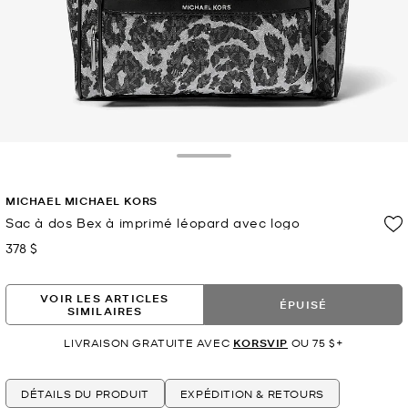
Toggle Drawer
MICHAEL MICHAEL KORS
Sac à dos Bex à imprimé léopard avec logo
378 $
maintenant
VOIR LES ARTICLES
ÉPUISÉ
SIMILAIRES
LIVRAISON GRATUITE AVEC
KORSVIP
OU 75 $+
DÉTAILS DU PRODUIT
EXPÉDITION & RETOURS