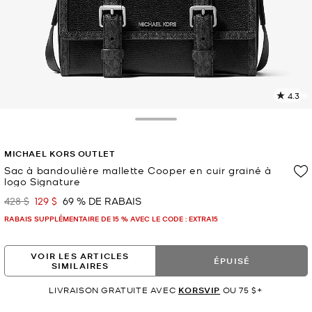
4.3
L
l
1
Toggle Drawer
c
L
MICHAEL KORS OUTLET
v
l
Sac à bandoulière mallette Cooper en cuir grainé à
logo Signature
p
428 $
129 $
69 % DE RABAIS
était
maintenant
RABAIS SUPPLÉMENTAIRE DE 15 % AVEC LE CODE : EXTRA15
VOIR LES ARTICLES
ÉPUISÉ
SIMILAIRES
LIVRAISON GRATUITE AVEC
KORSVIP
OU 75 $+