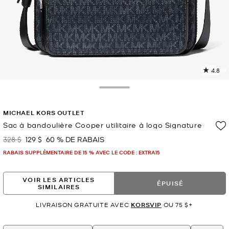
4.8
L
l
5
Toggle Drawer
c
L
MICHAEL KORS OUTLET
v
l
Sac à bandoulière Cooper utilitaire à logo Signature
p
328 $
129 $
60 % DE RABAIS
était
maintenant
RABAIS SUPPLÉMENTAIRE DE 15 % AVEC LE CODE : EXTRA15
VOIR LES ARTICLES
ÉPUISÉ
SIMILAIRES
LIVRAISON GRATUITE AVEC
KORSVIP
OU 75 $+