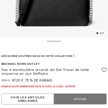
4.7
L
l
4
Toggle Drawer
c
L
v
DÉCOUVRIR D'AUTRES SACS DE CETTE COLLECTION
l
MICHAEL KORS OUTLET
p
Sac à bandoulière arrondi Jet Set Travel de taille
moyenne en cuir Saffiano
358 $
87.20 $
75 % DE RABAIS
était
maintenant
RABAIS SUPPLÉMENTAIRE DE 15 % AVEC LE CODE : EXTRA15
VOIR LES ARTICLES
ÉPUISÉ
SIMILAIRES