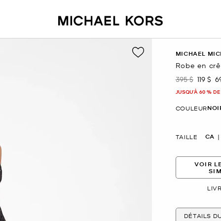
MICHAEL MIC
Robe en crêp
395 $
119 $
6
était
mainte
JUSQU’À 60 % DE
NOI
COULEUR
CA
TAILLE
VOIR L
SI
LIV
DÉTAILS D