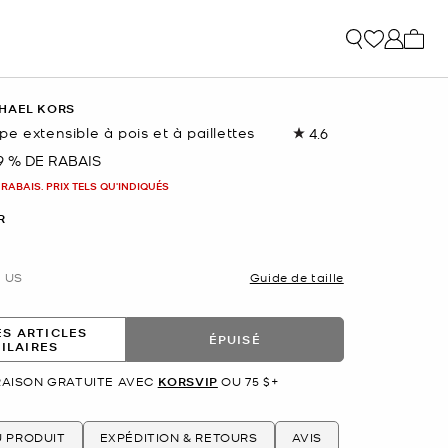
Mon p
HAEL KORS
e extensible à pois et à paillettes
4.6
Lire
les
9 % DE RABAIS
nant
10
commentaires.
 RABAIS. PRIX TELS QU'INDIQUÉS
Lien
vers
R
la
même
page.
US
Guide de taille
ES ARTICLES
ÉPUISÉ
MILAIRES
RAISON GRATUITE AVEC
KORSVIP
OU 75 $+
U PRODUIT
EXPÉDITION & RETOURS
AVIS