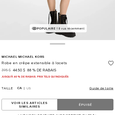
POPULAIRE !
8 vus récemment
Toggle Drawer
MICHAEL MICHAEL KORS
Robe en crêpe extensible à lacets
395 $
44.50 $
88 % DE RABAIS
était
maintenant
JUSQU’À 60 % DE RABAIS. PRIX TELS QU'INDIQUÉS
CA
TAILLE
US
Guide de taille
VOIR LES ARTICLES
ÉPUISÉ
SIMILAIRES