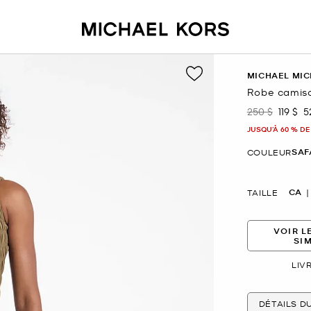
MICHAEL MIC
Robe camiso
250 $
119 $
5
était
mainte
JUSQU’À 60 % DE
SAF
COULEUR
CA
TAILLE
VOIR L
SI
LIV
DÉTAILS D