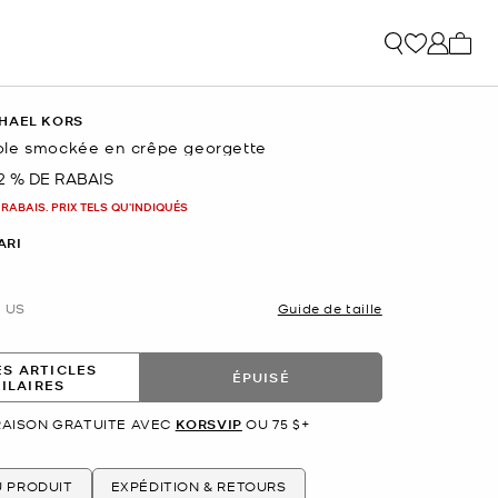
Mon p
HAEL KORS
le smockée en crêpe georgette
2 % DE RABAIS
nant
 RABAIS. PRIX TELS QU'INDIQUÉS
ARI
US
Guide de taille
ES ARTICLES
ÉPUISÉ
MILAIRES
RAISON GRATUITE AVEC
KORSVIP
OU 75 $+
U PRODUIT
EXPÉDITION & RETOURS