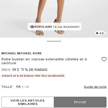
À SUCCÈS!
POPULAIRE !
Classé 5 étoiles par 82 % des clients
6 vus récemment
4.5
L
l
4
Toggle Drawer
c
L
MICHAEL MICHAEL KORS
v
l
Robe bustier en viscose extensible côtelée et à
ceinture
p
350 $
99 $
71 % DE RABAIS
était
maintenant
JUSQU’À 60 % DE RABAIS. PRIX TELS QU'INDIQUÉS
CA
TAILLE
US
Guide de taille
VOIR LES ARTICLES
ÉPUISÉ
SIMILAIRES