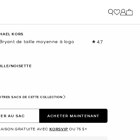
Mon p
HAEL KORS
 Bryant de taille moyenne à logo
4.7
Lire
les
10
commentaires.
Lien
ILLE/NOISETTE
vers
la
même
page.
nné(s)
UTRES SACS DE CETTE COLLECTION
ER AU SAC
ACHETER MAINTENANT
RAISON GRATUITE AVEC
KORSVIP
OU 75 $+