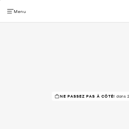
Menu
NE PASSEZ PAS À CÔTÉ!
À SUCCÈS!
dans 2