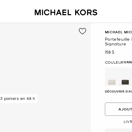
MICHAEL MIC
Portefeuille
Signature
158 $
maintenant
VAN
COULEUR
sélectio
DÉCOUVRIR D'A
3 paniers en 48 h
AJOUT
LIV