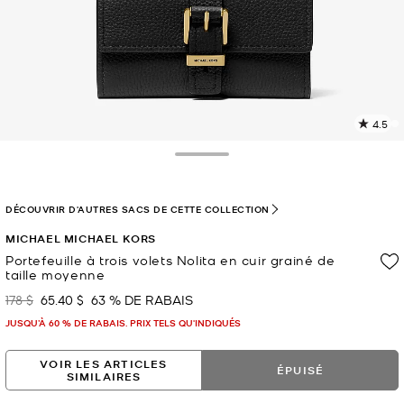
4.5
L
l
7
Toggle Drawer
c
L
v
DÉCOUVRIR D'AUTRES SACS DE CETTE COLLECTION
l
MICHAEL MICHAEL KORS
p
Portefeuille à trois volets Nolita en cuir grainé de
taille moyenne
178 $
65.40 $
63 % DE RABAIS
était
maintenant
JUSQU’À 60 % DE RABAIS. PRIX TELS QU'INDIQUÉS
VOIR LES ARTICLES
ÉPUISÉ
SIMILAIRES