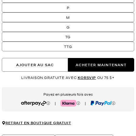
P
M
G
TG
TTG
AJOUTER AU SAC
ACHETER MAINTENANT
LIVRAISON GRATUITE AVEC
KORSVIP
OU 75 $+
Payez en plusieurs fois avec
|
|
Afterpay
Klarna
PayPal
RETRAIT EN BOUTIQUE GRATUIT