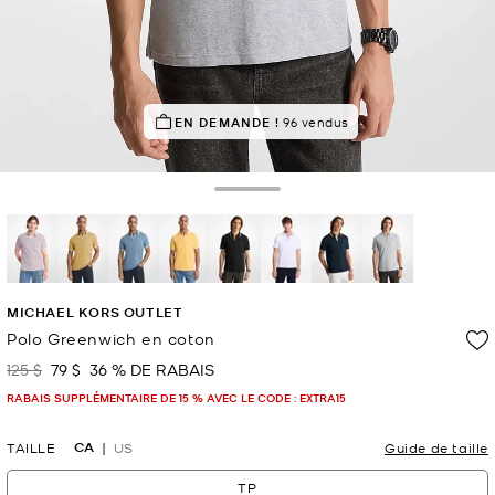
DÉPÊCHEZ-VOUS !
EN DEMANDE !
Dernier achat il y a 55 minutes
96 vendus
Toggle Drawer
sélectionné(
MICHAEL KORS OUTLET
Polo Greenwich en coton
125 $
79 $
36 % DE RABAIS
était
maintenant
RABAIS SUPPLÉMENTAIRE DE 15 % AVEC LE CODE : EXTRA15
CA
TAILLE
US
Guide de taille
TP