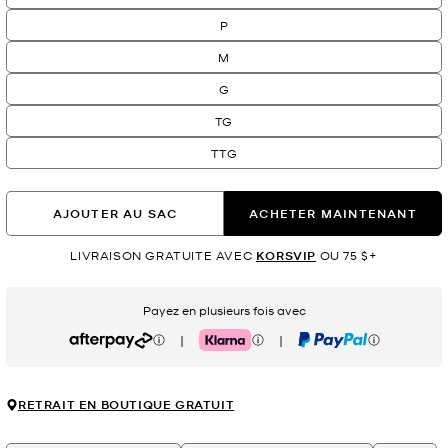
P
M
G
TG
TTG
AJOUTER AU SAC
ACHETER MAINTENANT
LIVRAISON GRATUITE AVEC
KORSVIP
OU 75 $+
Payez en plusieurs fois avec
|
|
Afterpay
Klarna
PayPal
RETRAIT EN BOUTIQUE GRATUIT