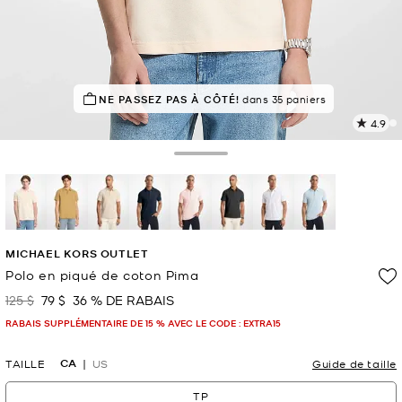
NE PASSEZ PAS À CÔTÉ!
EN DEMANDE !
16 vendus
dans 35 paniers
4.9
L
l
7
Toggle Drawer
c
L
v
l
sélectionné(s)
p
MICHAEL KORS OUTLET
Polo en piqué de coton Pima
125 $
79 $
36 % DE RABAIS
était
maintenant
RABAIS SUPPLÉMENTAIRE DE 15 % AVEC LE CODE : EXTRA15
CA
TAILLE
US
Guide de taille
TP