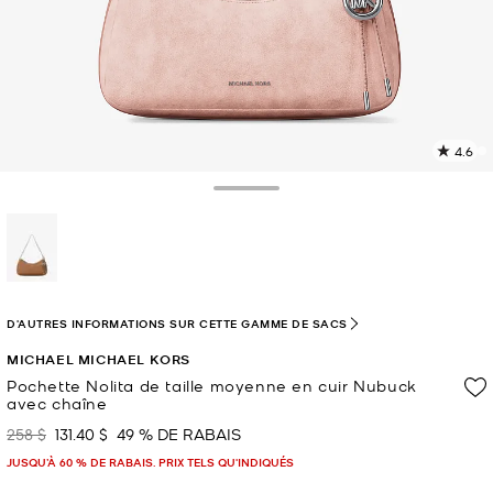
4.6
L
l
2
Toggle Drawer
c
L
v
l
sélectionné(s)
p
D'AUTRES INFORMATIONS SUR CETTE GAMME DE SACS
MICHAEL MICHAEL KORS
Pochette Nolita de taille moyenne en cuir Nubuck
avec chaîne
258 $
131.40 $
49 % DE RABAIS
était
maintenant
JUSQU’À 60 % DE RABAIS. PRIX TELS QU'INDIQUÉS