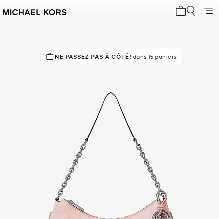
Mon panier 
À SUCCÈS!
NE PASSEZ PAS À CÔTÉ!
Classé 5 étoiles par 82 % des clients
dans 15 paniers