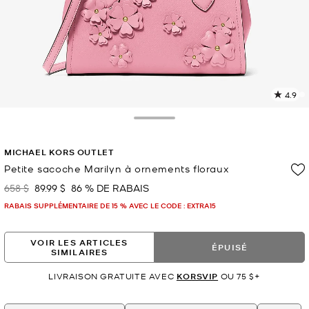
4.9
L
l
6
Toggle Drawer
c
L
MICHAEL KORS OUTLET
v
l
Petite sacoche Marilyn à ornements floraux
p
658 $
89.99 $
86 % DE RABAIS
était
maintenant
RABAIS SUPPLÉMENTAIRE DE 15 % AVEC LE CODE : EXTRA15
VOIR LES ARTICLES
ÉPUISÉ
SIMILAIRES
LIVRAISON GRATUITE AVEC
KORSVIP
OU 75 $+