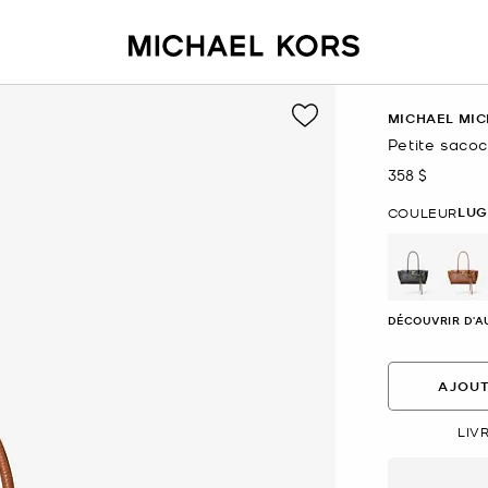
MICHAEL MIC
Petite saco
358 $
maintenant
LU
COULEUR
sél
DÉCOUVRIR D'A
AJOUT
LIV