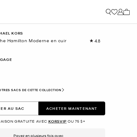
Mon p
HAEL KORS
che Hamilton Moderne en cuir
4.8
Lire
les
87
commentaires.
GGAGE
Lien
vers
la
même
page.
ectionné(s)
UTRES SACS DE CETTE COLLECTION
ER AU SAC
ACHETER MAINTENANT
RAISON GRATUITE AVEC
KORSVIP
OU 75 $+
Payez en plusieurs fois avec