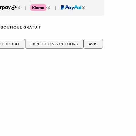
|
|
rpay
Klarna
PayPal
 BOUTIQUE GRATUIT
U PRODUIT
EXPÉDITION & RETOURS
AVIS