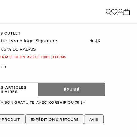
Mon p
RS OUTLET
tte Lyra à logo Signature
4.9
Lire
les
85 % DE RABAIS
nant
19
commentaires.
NTAIRE DE 15 % AVEC LE CODE : EXTRA15
Lien
vers
GLE
la
même
page.
ES ARTICLES
ÉPUISÉ
MILAIRES
RAISON GRATUITE AVEC
KORSVIP
OU 75 $+
U PRODUIT
EXPÉDITION & RETOURS
AVIS