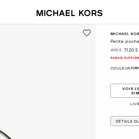
MICHAEL KO
Petite poche
498 $
71.20 $
était
mainte
RABAIS SUPPLÉME
JUN
COULEUR
VOIR L
SI
LIV
DÉTAILS D