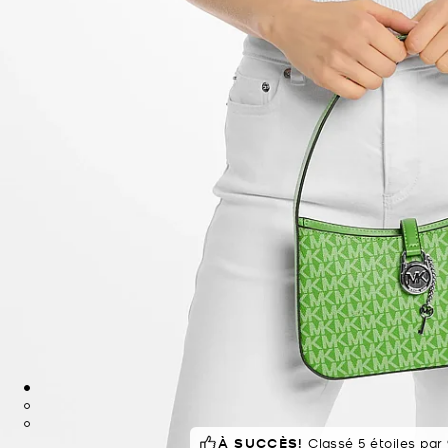
À SUCCÈS!
Classé 5 étoiles par 