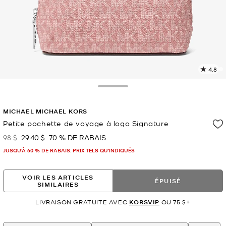
4.8
L
l
1
Toggle Drawer
c
L
MICHAEL MICHAEL KORS
v
l
Petite pochette de voyage à logo Signature
p
98 $
29.40 $
70 % DE RABAIS
était
maintenant
JUSQU’À 60 % DE RABAIS. PRIX TELS QU'INDIQUÉS
VOIR LES ARTICLES
ÉPUISÉ
SIMILAIRES
LIVRAISON GRATUITE AVEC
KORSVIP
OU 75 $+