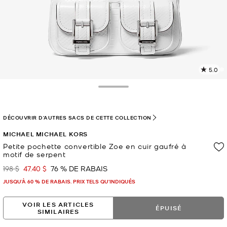
5.0
L
l
5
Toggle Drawer
c
L
v
DÉCOUVRIR D'AUTRES SACS DE CETTE COLLECTION
l
MICHAEL MICHAEL KORS
p
Petite pochette convertible Zoe en cuir gaufré à
motif de serpent
198 $
47.40 $
76 % DE RABAIS
était
maintenant
JUSQU’À 60 % DE RABAIS. PRIX TELS QU'INDIQUÉS
VOIR LES ARTICLES
ÉPUISÉ
SIMILAIRES