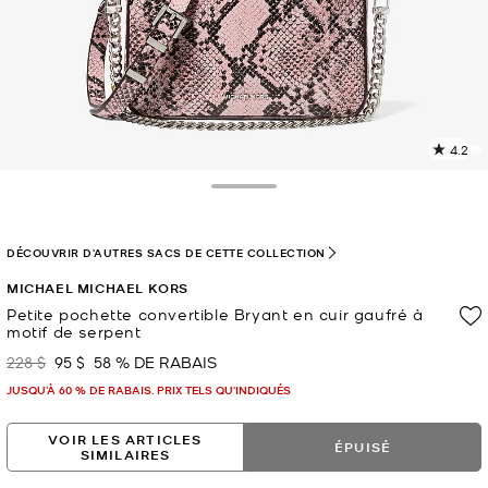
4.2
L
l
1
Toggle Drawer
c
L
v
DÉCOUVRIR D'AUTRES SACS DE CETTE COLLECTION
l
MICHAEL MICHAEL KORS
p
Petite pochette convertible Bryant en cuir gaufré à
motif de serpent
228 $
95 $
58 % DE RABAIS
était
maintenant
JUSQU’À 60 % DE RABAIS. PRIX TELS QU'INDIQUÉS
VOIR LES ARTICLES
ÉPUISÉ
SIMILAIRES