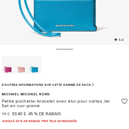
5.0
L
l
11
Toggle Drawer
c
L
v
l
sélectionné(s)
p
D'AUTRES INFORMATIONS SUR CETTE GAMME DE SACS
MICHAEL MICHAEL KORS
Petite pochette-bracelet avec étui pour cartes Jet
Set en cuir grainé
98 $
53.40 $
45 % DE RABAIS
était
maintenant
JUSQU’À 60 % DE RABAIS. PRIX TELS QU'INDIQUÉS