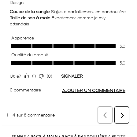
FEMME
/
SACS À MAIN
/
SACS À BANDOULIÈRE
/
PETITE