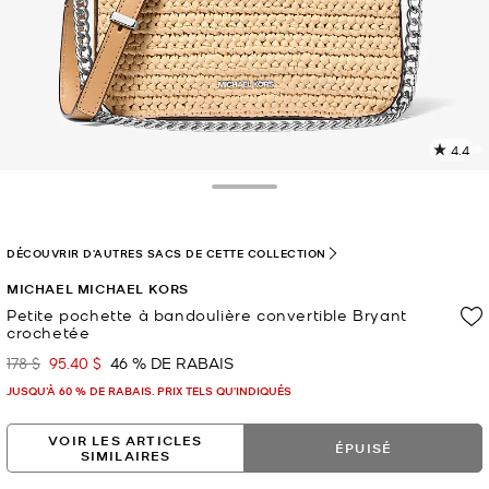
4.4
L
l
8
Toggle Drawer
c
L
v
DÉCOUVRIR D'AUTRES SACS DE CETTE COLLECTION
l
MICHAEL MICHAEL KORS
p
Petite pochette à bandoulière convertible Bryant
crochetée
178 $
95.40 $
46 % DE RABAIS
était
maintenant
JUSQU’À 60 % DE RABAIS. PRIX TELS QU'INDIQUÉS
VOIR LES ARTICLES
ÉPUISÉ
SIMILAIRES