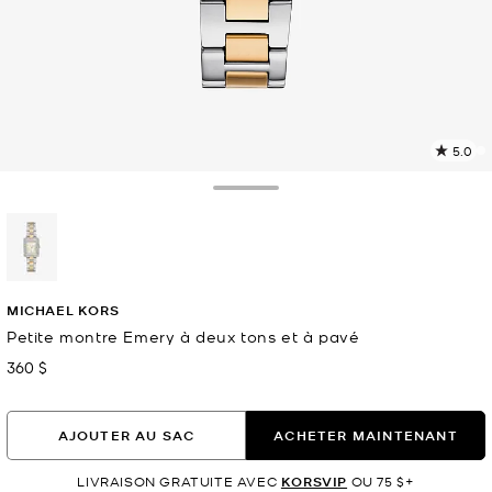
5.0
L
l
2
Toggle Drawer
c
L
v
l
sélectionné(s)
p
MICHAEL KORS
Petite montre Emery à deux tons et à pavé
360 $
maintenant
AJOUTER AU SAC
ACHETER MAINTENANT
LIVRAISON GRATUITE AVEC
KORSVIP
OU 75 $+