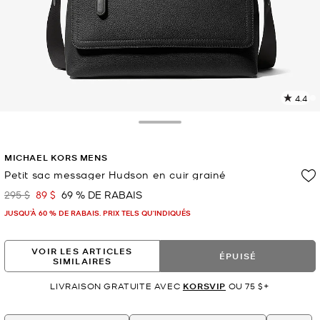
4.4
L
l
8
Toggle Drawer
c
L
MICHAEL KORS MENS
v
l
Petit sac messager Hudson en cuir grainé
p
295 $
89 $
69 % DE RABAIS
était
maintenant
JUSQU’À 60 % DE RABAIS. PRIX TELS QU'INDIQUÉS
VOIR LES ARTICLES
ÉPUISÉ
SIMILAIRES
LIVRAISON GRATUITE AVEC
KORSVIP
OU 75 $+