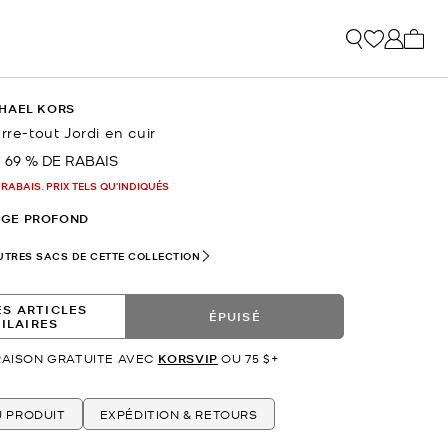
Mon p
HAEL KORS
rre-tout Jordi en cuir
69 % DE RABAIS
nant
 RABAIS. PRIX TELS QU'INDIQUÉS
GE PROFOND
UTRES SACS DE CETTE COLLECTION
ES ARTICLES
ÉPUISÉ
MILAIRES
RAISON GRATUITE AVEC
KORSVIP
OU 75 $+
U PRODUIT
EXPÉDITION & RETOURS