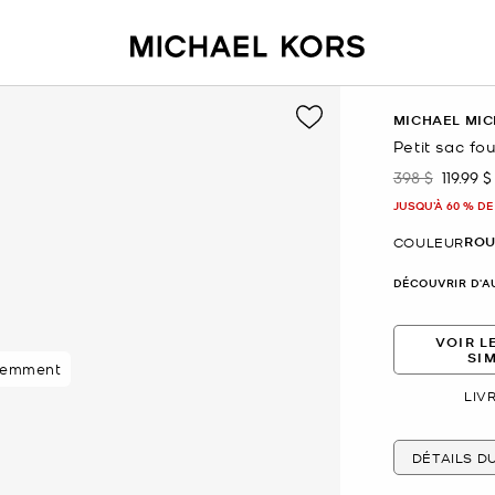
MICHAEL MIC
Petit sac fou
398 $
119.99 $
était
mainte
JUSQU’À 60 % DE
ROU
COULEUR
DÉCOUVRIR D'A
VOIR L
SI
s acheteurs
cemment
LIV
DÉTAILS D