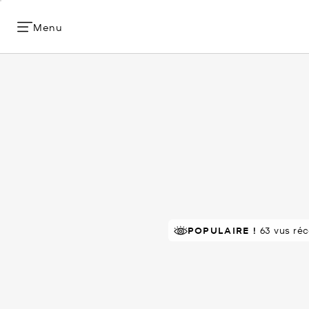
Menu
RECOMMANDÉ
POPULAIRE !
par 100% de
63 vus ré