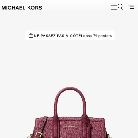
Mon panier 
À SUCCÈS!
NE PASSEZ PAS À CÔTÉ!
Classé 5 étoiles par 83 % des clients
dans 79 paniers