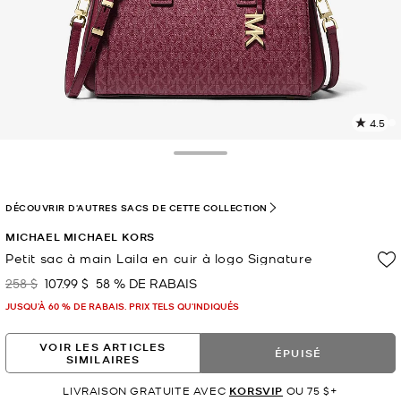
4.5
L
l
3
Toggle Drawer
c
L
v
DÉCOUVRIR D'AUTRES SACS DE CETTE COLLECTION
l
MICHAEL MICHAEL KORS
p
Petit sac à main Laila en cuir à logo Signature
258 $
107.99 $
58 % DE RABAIS
était
maintenant
JUSQU’À 60 % DE RABAIS. PRIX TELS QU'INDIQUÉS
VOIR LES ARTICLES
ÉPUISÉ
SIMILAIRES
LIVRAISON GRATUITE AVEC
KORSVIP
OU 75 $+