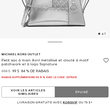
4.7
L
l
4
Toggle Drawer
c
L
MICHAEL KORS OUTLET
v
l
Petit sac à main Avril métallisé et clouté à motif
patchwork et à logo Signature
p
658 $
99 $
84 % DE RABAIS
était
maintenant
RABAIS SUPPLÉMENTAIRE DE 15 % AVEC LE CODE : EXTRA15
VOIR LES ARTICLES
ÉPUISÉ
SIMILAIRES
LIVRAISON GRATUITE AVEC
KORSVIP
OU 75 $+