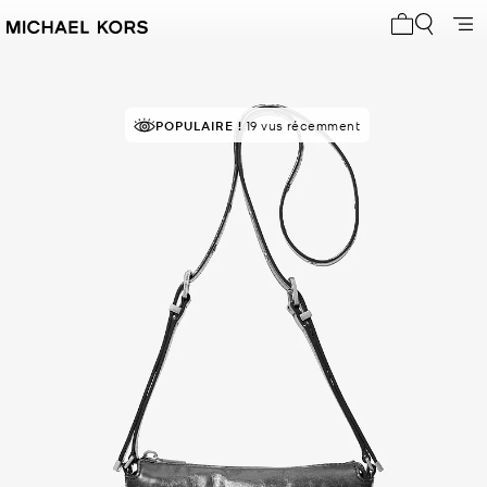
Mon panier 
POPULAIRE !
19 vus récemment