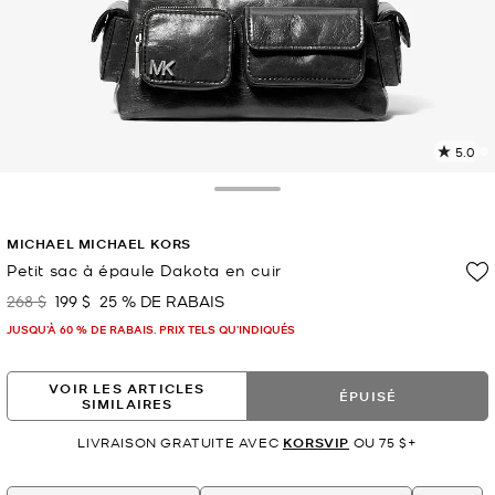
5.0
L
l
9
Toggle Drawer
c
L
MICHAEL MICHAEL KORS
v
l
Petit sac à épaule Dakota en cuir
p
268 $
199 $
25 % DE RABAIS
était
maintenant
JUSQU’À 60 % DE RABAIS. PRIX TELS QU'INDIQUÉS
VOIR LES ARTICLES
ÉPUISÉ
SIMILAIRES
LIVRAISON GRATUITE AVEC
KORSVIP
OU 75 $+