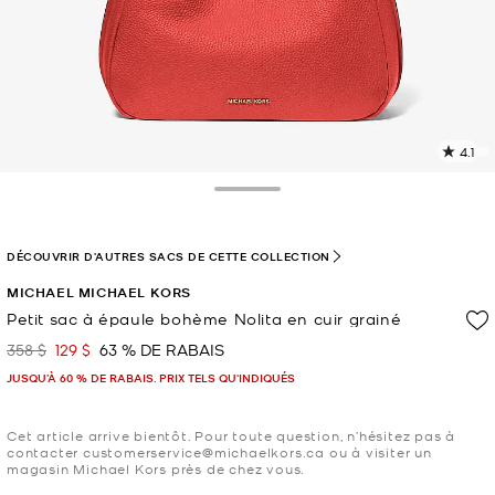
4.1
L
l
6
Toggle Drawer
c
L
v
DÉCOUVRIR D'AUTRES SACS DE CETTE COLLECTION
l
MICHAEL MICHAEL KORS
p
Petit sac à épaule bohème Nolita en cuir grainé
358 $
129 $
63 % DE RABAIS
était
maintenant
JUSQU’À 60 % DE RABAIS. PRIX TELS QU'INDIQUÉS
Cet article arrive bientôt. Pour toute question, n’hésitez pas à
contacter customerservice@michaelkors.ca ou à visiter un
magasin Michael Kors près de chez vous.