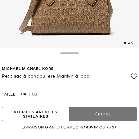
4.9
L
l
8
Toggle Drawer
c
L
MICHAEL MICHAEL KORS
v
l
Petit sac à bandoulière Marilyn à logo
p
maintenant
CA
TAILLE
US
VOIR LES ARTICLES
ÉPUISÉ
SIMILAIRES
LIVRAISON GRATUITE AVEC
KORSVIP
OU 75 $+