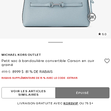
5.0
L
l
4
Toggle Drawer
c
L
MICHAEL KORS OUTLET
v
l
Petit sac à bandoulière convertible Carson en cuir
grainé
p
498 $
89.99 $
81 % DE RABAIS
était
maintenant
RABAIS SUPPLÉMENTAIRE DE 15 % AVEC LE CODE : EXTRA15
VOIR LES ARTICLES
ÉPUISÉ
SIMILAIRES
LIVRAISON GRATUITE AVEC
KORSVIP
OU 75 $+