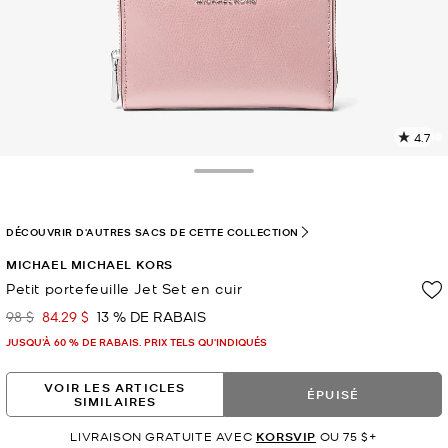
4.7
L
l
1
Toggle Drawer
c
L
v
DÉCOUVRIR D'AUTRES SACS DE CETTE COLLECTION
l
MICHAEL MICHAEL KORS
p
Petit portefeuille Jet Set en cuir
98 $
84.29 $
13 % DE RABAIS
était
maintenant
JUSQU’À 60 % DE RABAIS. PRIX TELS QU'INDIQUÉS
VOIR LES ARTICLES
ÉPUISÉ
SIMILAIRES
LIVRAISON GRATUITE AVEC
KORSVIP
OU 75 $+