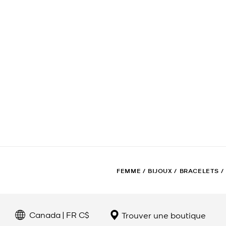
FEMME
/
BIJOUX
/
BRACELETS
/
Canada | FR C$
Trouver une boutique