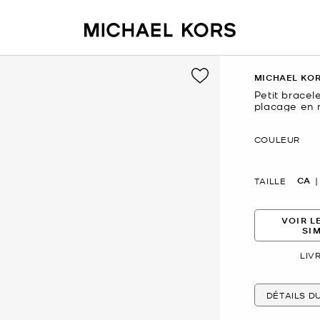
MICHAEL KO
Petit bracel
placage en 
maintenant
COULEUR
CA
TAILLE
VOIR L
SI
LIV
DÉTAILS D