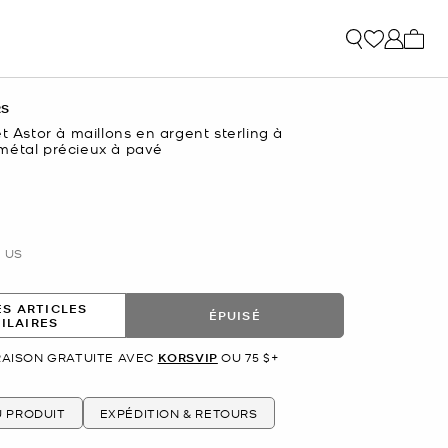
Mon p
RS
et Astor à maillons en argent sterling à
métal précieux à pavé
US
ES ARTICLES
ÉPUISÉ
MILAIRES
RAISON GRATUITE AVEC
KORSVIP
OU 75 $+
U PRODUIT
EXPÉDITION & RETOURS