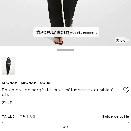
POPULAIRE !
111 vus récemment
5.0
L
1
c
Toggle Drawer
L
v
l
p
sélectionné(s)
MICHAEL MICHAEL KORS
Pantalons en sergé de laine mélangée extensible à
plis
225 $
maintenant
CA
TAILLE
US
Guide de taille
00